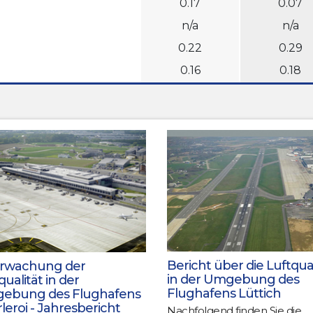
0.17
0.07
n/a
n/a
0.22
0.29
0.16
0.18
Bericht über die Luftqual
rwachung der
in der Umgebung des
qualität in der
Flughafens Lüttich
ebung des Flughafens
leroi - Jahresbericht
Nachfolgend finden Sie die