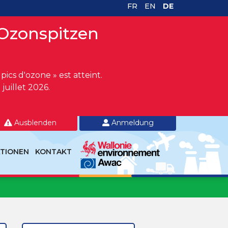
FR
EN
DE
Ozonspitzen
ics d'ozone » est atteint.
juillet 2026.
Ausblenden
Anmeldung
ATIONEN
KONTAKT