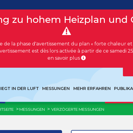
g zu hohem Heizplan und 
 de la phase d'avertissement du plan « forte chaleur et p
vertissement est dès lors activée à partir de ce samedi 25 
en savoir plus
LIEGT IN DER LUFT
MESSUNGEN
MEHR ERFAHREN
PUBLIK
RTSEITE
MESSUNGEN
VERZÖGERTE MESSUNGEN