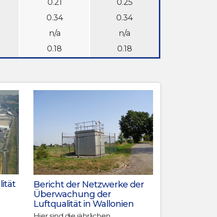
0.21
0.25
0.34
0.34
n/a
n/a
0.18
0.18
ität
Bericht der Netzwerke der
Überwachung der
Luftqualität in Wallonien
Hier sind die jährlichen