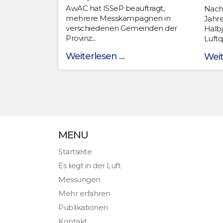
AwAC hat ISSeP beauftragt,
Nachf
mehrere Messkampagnen in
Jahr
verschiedenen Gemeinden der
Halbj
Provinz...
Luftqu
Weiterlesen …
Weit
MENU
Startseite
Es liegt in der Luft
Messungen
Mehr erfahren
Publikationen
Kontakt