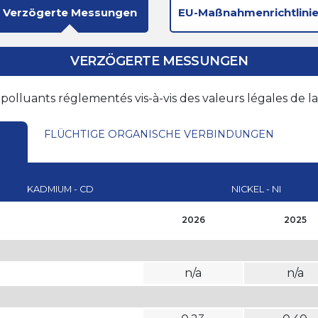
Verzögerte Messungen
EU-Maßnahmenrichtlini
VERZÖGERTE MESSUNGEN
olluants réglementés vis-à-vis des valeurs légales de l
FLÜCHTIGE ORGANISCHE VERBINDUNGEN
KADMIUM - CD
NICKEL - NI
2026
2025
n/a
n/a