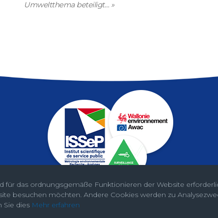
Umweltthema beteiligt…
»
d für das ordnungsgemäße Funktionieren der Website erforderl
bsite besuchen möchten. Andere Cookies werden zu Analysezw
Rechtshinweise
 Sie dies
Mehr erfahren
© ISSeP - AwAC 2026. Entwickelt von
Bside