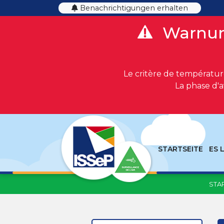
Benachrichtigungen erhalten
Warnun
Le critère de température
La phase d'a
STARTSEITE
ES 
STA