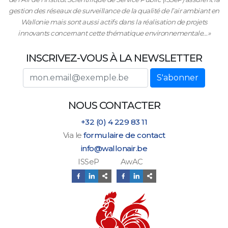
gestion des réseaux de surveillance de la qualité de l’air ambiant en
Wallonie mais sont aussi actifs dans la réalisation de projets
innovants concernant cette thématique environnementale…»
INSCRIVEZ-VOUS À LA NEWSLETTER
Adresse email
S'abonner
NOUS CONTACTER
+32 (0) 4 229 83 11
Via le
formulaire de contact
info@wallonair.be
ISSeP AwAC