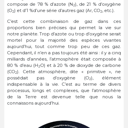
compose de 78 % d’azote (N
), de 21 % d’oxygène
2
(O
) et d’1 %d’une série d’autres gaz (Ar, CO
, etc.).
2
2
C’est cette combinaison de gaz dans ces
proportions bien précises qui permet la vie sur
notre planète. Trop d’azote ou trop d’oxygène serait
mortel pour la majorité des espèces vivantes
aujourd’hui, tout comme trop peu de ces gaz.
Cependant, il n’en a pas toujours été ainsi : il y a cinq
milliards d’années, l’atmosphère était composée à
80 % d’eau (H
O) et à 20 % de dioxyde de carbone
2
(CO
). Cette atmosphère, dite « primitive », ne
2
possédait pas d’oxygène (O
), élément
2
indispensable à la vie. C’est au terme de divers
processus, longs et complexes, que l’atmosphère
de la Terre est devenue telle que nous la
connaissons aujourd’hui.