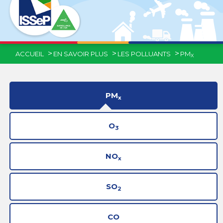
ACCUEIL
EN SAVOIR PLUS
LES POLLUANTS
PM
X
PM
x
O
3
NO
x
SO
2
CO