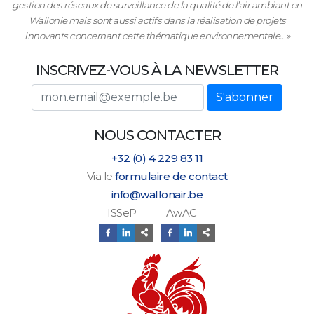
gestion des réseaux de surveillance de la qualité de l’air ambiant en
Wallonie mais sont aussi actifs dans la réalisation de projets
innovants concernant cette thématique environnementale…»
INSCRIVEZ-VOUS À LA NEWSLETTER
Adresse email
S'abonner
NOUS CONTACTER
+32 (0) 4 229 83 11
Via le
formulaire de contact
info@wallonair.be
ISSeP AwAC