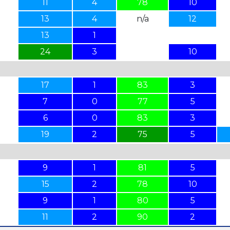
11
4
78
10
13
4
n/a
12
13
1
24
3
10
17
1
83
3
7
0
77
5
6
0
83
3
19
2
75
5
9
1
81
5
15
2
78
10
9
1
80
5
11
2
90
2