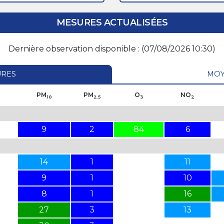
MESURES ACTUALISÉES
Dernière observation disponible : (07/08/2026 10:30)
URES
MOY
PM
PM
O
NO
10
2.5
3
2
9
2
84
6
14
1
11
9
1
10
8
1
16
27
3
13