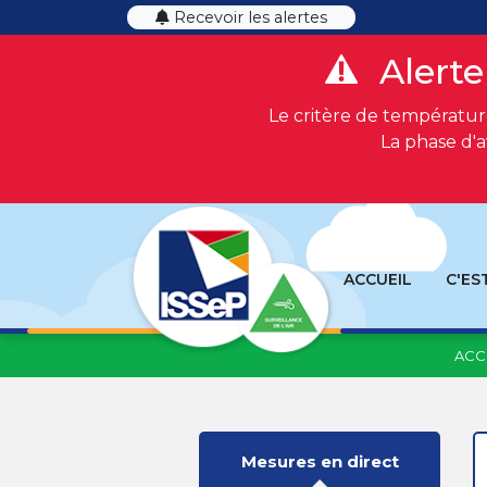
Recevoir les alertes
Alerte
Le critère de température
La phase d'a
ACCUEIL
C'ES
ACC
Mesures en direct