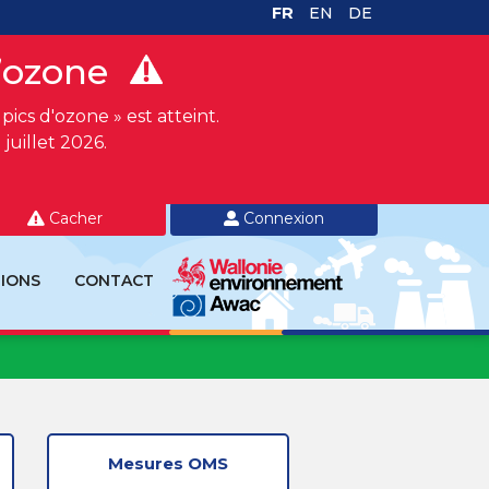
FR
EN
DE
d’ozone
ics d'ozone » est atteint.
juillet 2026.
Cacher
Connexion
IONS
CONTACT
Mesures OMS