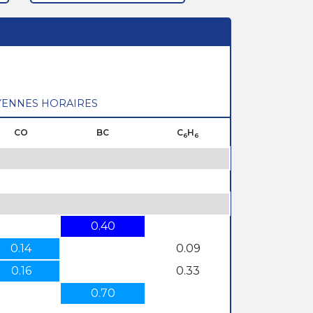
ENNES HORAIRES
CO
BC
C
H
6
6
0.40
0.14
0.09
0.16
0.33
0.70