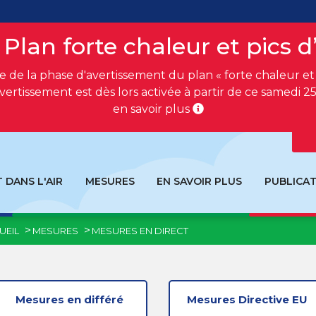
 Plan forte chaleur et pics 
 de la phase d'avertissement du plan « forte chaleur et p
vertissement est dès lors activée à partir de ce samedi 25 
en savoir plus
T DANS L'AIR
MESURES
EN SAVOIR PLUS
PUBLICAT
UEIL
MESURES
MESURES EN DIRECT
Mesures en différé
Mesures Directive EU