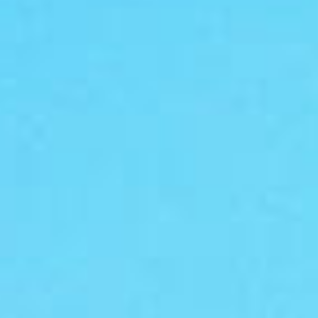
CO
MÉTÉO
SO
2
0 mm
BC
GRAPHIQUES ET TABLEAU
C
H
6
6
JOURNÉE EN COURS
JOURNÉES PRÉCÉDENTES
Pollution
Bel
AQI
PM
PM
O
10
2.5
3
CO
SO
BC
2
Méteo
Humidité
Pluie
Pression
Température
Vent: Direction
Vent: Vitesse