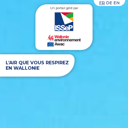
FR
DE
EN
Connexion
MENU
Un portail géré par
FR
EN
DE
Recevoir les alertes
Alerte Plan
forte chaleur et
pics d’ozone
L’AIR QUE VOUS RESPIREZ
EN WALLONIE
Le critère de température de la phase
d'avertissement du plan « forte
chaleur et pics d'ozone » est atteint. La
phase d'avertissement est dès lors
activée à partir de ce samedi 25 juillet
2026.
en savoir plus
Cacher
EXPRESS
COMPLET